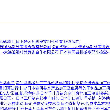
机械加工
日本静冈县机械零部件检查
联系我们
-大连通远对外劳务合作有限公司
公司资质-__-大连通远对外劳务
__-大连通远对外劳务合作有限公司
日本静冈县机械零部件检查-
重县电子
爱知县机械加工工作签常年招聘中
急招盒饭食品加工
目招募进行中
赴日本静冈县水产品加工及鱼类等的干制品加工项
工/2人/常白班 环境好
赴日本千叶县铝合金门窗框加工项目招募
需日语）
日企工厂制造部生产科长
日本进口新护理浴槽--入浴
业污水技术员
日企消防安设技术员
日企直招染色/合成皮革材料
招募进行中
赴日本兵库县水产食品加工项目招募进行中
赴日本