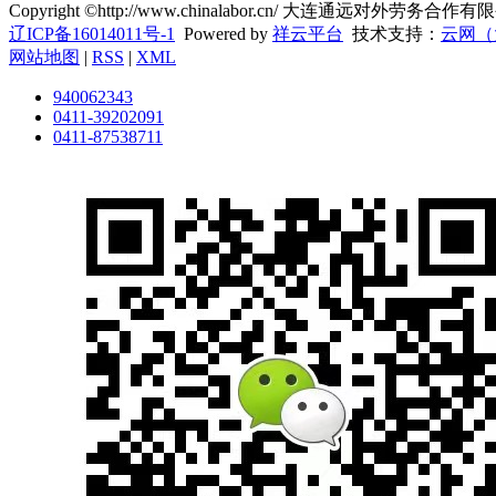
Copyright ©http://www.chinalabor.cn/ 大连通远对外劳务
辽ICP备16014011号-1
Powered by
祥云平台
技术支持：
云网（
网站地图
|
RSS
|
XML
940062343
0411-39202091
0411-87538711