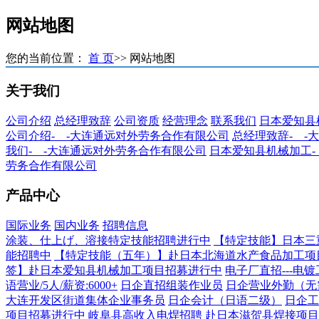
网站地图
您的当前位置：
首 页
>> 网站地图
关于我们
公司介绍
总经理致辞
公司资质
经营理念
联系我们
日本爱知县
公司介绍-__-大连通远对外劳务合作有限公司
总经理致辞-__
我们-__-大连通远对外劳务合作有限公司
日本爱知县机械加工-
劳务合作有限公司
产品中心
国际业务
国内业务
招聘信息
涂装、仕上げ、溶接特定技能招聘进行中
【特定技能】日本三
能招聘中
【特定技能（五年）】赴日本北海道水产食品加工项
签】赴日本爱知县机械加工项目招募进行中
电子厂直招---电镀
语营业/5人/薪资:6000+
日企直招组装作业员
日企营业外勤（无
大连开发区街道集体企业事务员
日企会计（日语二级）
日企工
项目招募进行中
岐阜县高收入电焊招聘
赴日本滋贺县焊接项目