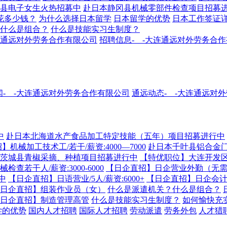
县电子女生火热招募中
赴日本静冈县机械零部件检查项目招募
花多少钱？
为什么选择日本留学
日本留学的优势
日本工作签证
什么是组合？
什么是技能实习生制度？
大连通远对外劳务合作有限公司
招聘信息-__-大连通远对外劳务合
-__-大连通远对外劳务合作有限公司
通远动态-__-大连通远对
中
赴日本北海道水产食品加工特定技能（五年）项目招募进行中
机械加工技术工/若干/薪资:4000—7000
赴日本千叶县铝合金
茨城县青椒采摘、种植项目招募进行中
【特优职位】大连开发
查若干人/薪资:3000-6000
【日企直招】日企营业外勤（无
中
【日企直招】日语营业/5人/薪资:6000+
【日企直招】日企会
日企直招】组装作业员（女）
什么是派遣机关？什么是组合？
日企直招】制造管理高管
什么是技能实习生制度？
如何愉快充
学的优势
国内人才招聘
国际人才招聘
劳动派遣
劳务外包
人才猎