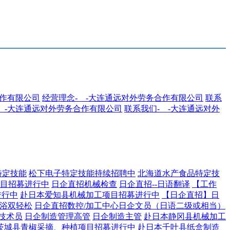
合作有限公司
经营理念-__-大连通远对外劳务合作有限公司
联系
__-大连通远对外劳务合作有限公司
联系我们-__-大连通远对外
特定技能
松下电子特定技能持续招聘中
北海道水产食品特定技
目招募进行中
日企直招机械检查
日企直招--日语翻译
【工作
进行中
赴日本爱知县机械加工项目招募进行中
【日企直招】日
助浴双轻松
日企直招数控/加工中心
​日企文员（日语二级或相当）
技术员
日企制造管理高管
日企制造主管
赴日本静冈县机械加工
茨城县青椒采摘、种植项目招募进行中
赴日本千叶县纸盒制造