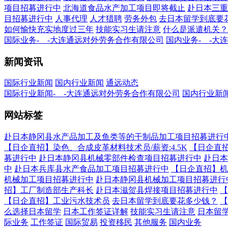
项目招募进行中
北海道食品水产加工项目即将截止
赴日本三重
目招募进行中
人事代理
人才猎聘
劳务外包
去日本留学到底要
如何愉快充实地度过三年
技能实习生请注意
什么是派遣机关？
国际业务-__-大连通远对外劳务合作有限公司
国内业务-__-
新闻资讯
国际行业新闻
国内行业新闻
通远动态
国际行业新闻-__-大连通远对外劳务合作有限公司
国内行业新闻
网站标签
赴日本静冈县水产品加工及鱼类等的干制品加工项目招募进行
【日企直招】染色、合成皮革材料技术员/薪资:4.5K
【日企直招】
募进行中
赴日本静冈县机械零部件检查项目招募进行中
赴日本
中
赴日本兵库县水产食品加工项目招募进行中
【日企直招】机械检
机械加工项目招募进行中
赴日本静冈县机械加工项目招募进行
招】工厂制造部生产科长
赴日本滋贺县焊接项目招募进行中
【
【日企直招】工业污水技术员
去日本留学到底要花多少钱？
【
么选择日本留学
日本工作签证详解
技能实习生请注意
日本留
际业务
工作签证
国际贸易
投资移民
其他服务
国内业务