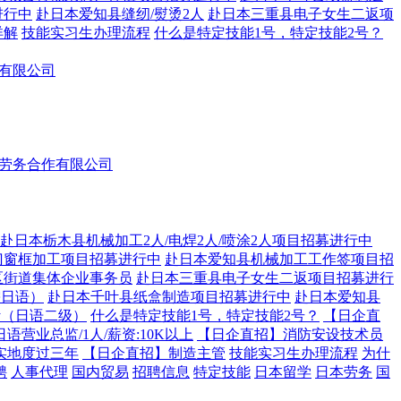
进行中
赴日本爱知县缝纫/熨烫2人
赴日本三重县电子女生二返项
详解
技能实习生办理流程
什么是特定技能1号，特定技能2号？
作有限公司
外劳务合作有限公司
赴日本栃木县机械加工2人/电焊2人/喷涂2人项目招募进行中
门窗框加工项目招募进行中
赴日本爱知县机械加工工作签项目招
区街道集体企业事务员
赴日本三重县电子女生二返项目招募进行
需日语）
赴日本千叶县纸盒制造项目招募进行中
赴日本爱知县
计（日语二级）
什么是特定技能1号，特定技能2号？
【日企直
日语营业总监/1人/薪资:10K以上
【日企直招】消防安设技术员
实地度过三年
【日企直招】制造主管
技能实习生办理流程
为什
聘
人事代理
国内贸易
招聘信息
特定技能
日本留学
日本劳务
国