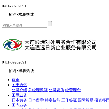
0411-39202091
招聘･求职热线
0411-39202091
招聘･求职热线
首页
关于通远
公司介绍
总经理致辞
公司资质
经营理念
国际业务
日本劳务
日本留学
特定技能
工作签证
国际贸易
投资移
国内业务