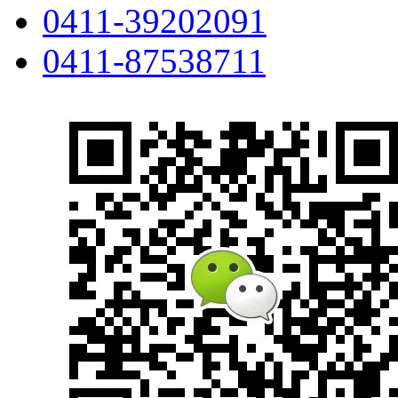
0411-39202091
0411-87538711