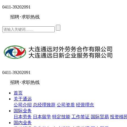
0411-39202091
招聘･求职热线
0411-39202091
招聘･求职热线
首页
关于通远
公司介绍
总经理致辞
公司资质
经营理念
国际业务
日本劳务
日本留学
特定技能
工作签证
国际贸易
投资移
国内业务