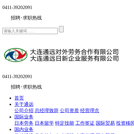
0411-39202091
招聘･求职热线
0411-39202091
招聘･求职热线
首页
关于通远
公司介绍
总经理致辞
公司资质
经营理念
国际业务
日本劳务
日本留学
特定技能
工作签证
国际贸易
投资移
国内业务