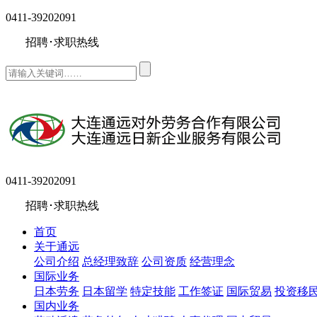
0411-39202091
招聘･求职热线
0411-39202091
招聘･求职热线
首页
关于通远
公司介绍
总经理致辞
公司资质
经营理念
国际业务
日本劳务
日本留学
特定技能
工作签证
国际贸易
投资移
国内业务