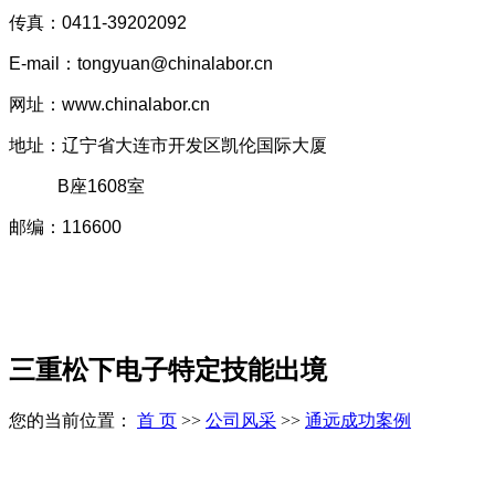
传真
：
0411-39202092
E-mail：tongyuan@chinalabor.cn
网址：
www.chinalabor.cn
地址：辽宁省大连市开发区凯伦国际大厦
B座1608室
邮编
：
116600
三重松下电子特定技能出境
您的当前位置：
首 页
>>
公司风采
>>
通远成功案例