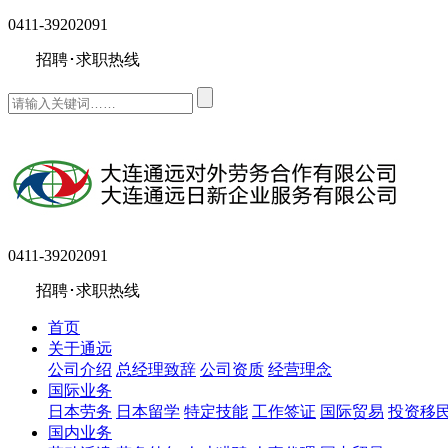
0411-39202091
招聘･求职热线
0411-39202091
招聘･求职热线
首页
关于通远
公司介绍
总经理致辞
公司资质
经营理念
国际业务
日本劳务
日本留学
特定技能
工作签证
国际贸易
投资移
国内业务