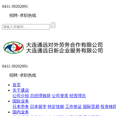
0411-39202091
招聘･求职热线
0411-39202091
招聘･求职热线
首页
关于通远
公司介绍
总经理致辞
公司资质
经营理念
国际业务
日本劳务
日本留学
特定技能
工作签证
国际贸易
投资移
国内业务