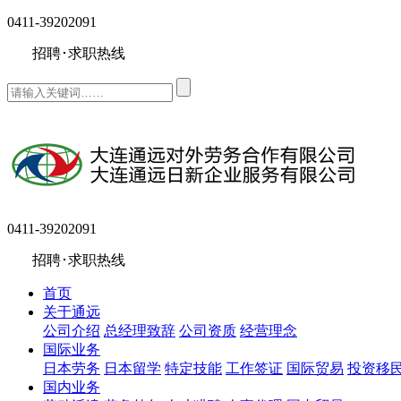
0411-39202091
招聘･求职热线
0411-39202091
招聘･求职热线
首页
关于通远
公司介绍
总经理致辞
公司资质
经营理念
国际业务
日本劳务
日本留学
特定技能
工作签证
国际贸易
投资移
国内业务