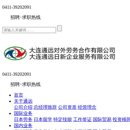
0411-39202091
招聘･求职热线
0411-39202091
招聘･求职热线
首页
关于通远
公司介绍
总经理致辞
公司资质
经营理念
国际业务
日本劳务
日本留学
特定技能
工作签证
国际贸易
投资移
国内业务