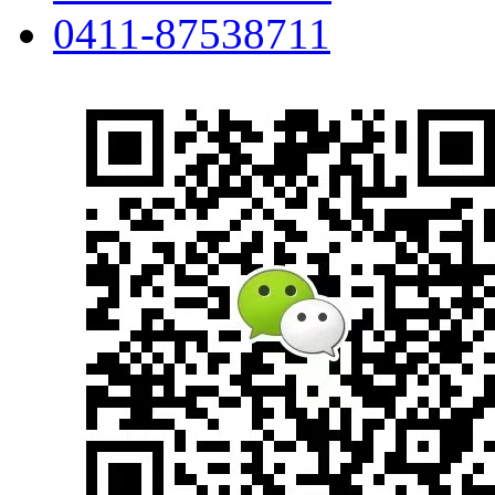
0411-87538711