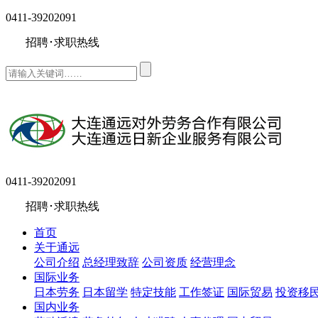
0411-39202091
招聘･求职热线
0411-39202091
招聘･求职热线
首页
关于通远
公司介绍
总经理致辞
公司资质
经营理念
国际业务
日本劳务
日本留学
特定技能
工作签证
国际贸易
投资移
国内业务